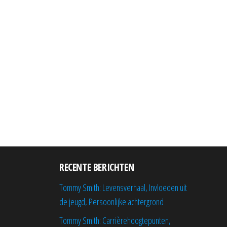
RECENTE BERICHTEN
Tommy Smith: Levensverhaal, Invloeden uit
de jeugd, Persoonlijke achtergrond
Tommy Smith: Carrièrehoogtepunten,