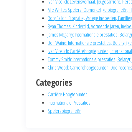
Ivan Vicelich: Levensverhaal, Jeugdcarrière, Pers
Alle Whites Spelers: Opmerkelijke biografieën, H
Rory Fallon: Biografie, Vroege invloeden, Famili
Ryan Thomas: Kindertijd, Vormende jaren, Invloed
James Mcgarry: Internationale prestaties, Belangr
Ben Waine: Internationale prestaties, Belangrijke
Ivan Vicelich: Carrièrehoogtepunten, Internationa
Tommy Smith: Internationale prestaties, Belangr
Chris Wood: Carrièrehoogtepunten, Doelrecords,
Categories
Carrière Hoogtepunten
Internationale Prestaties
Spelersbiografieën