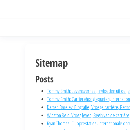
Skip
to
the
content
Sitemap
Posts
Tommy Smith: Levensverhaal, Invloeden uit de je
Tommy Smith: Carrièrehoogtepunten, Internationa
Darren Bazeley: Biografie, Vroege carrière, Perso
Winston Reid: Vroeg leven, Begin van de carrière
Ryan Thomas: Clubprestaties, Internationale optr