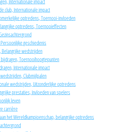
agen, Internationale impact
de club, Internationale impact
 Opmerkelijke optredens, Toernooi-invloeden
elangrijke optredens, Toernooieffecten
 Gezinsachtergrond
 Persoonlijke geschiedenis
, Belangrijke wedstrijden
jke bijdragen, Toernooihoogtepunten
dragen, Internationale impact
e wedstrijden, Clubmijlpalen
tionale wedstrijden, Uitzonderlijke optredens
grijke prestaties, Invloeden van spelers
onlijk leven
ge carrière
en aan het Wereldkampioenschap, belangrijke optredens
e achtergrond