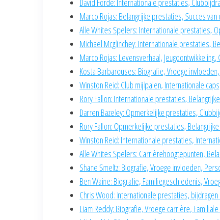
David Forde: Internationale prestaties, Clubbijdr
Marco Rojas: Belangrijke prestaties, Succes van 
Alle Whites Spelers: Internationale prestaties,
Michael Mcglinchey: Internationale prestaties, B
Marco Rojas: Levensverhaal, Jeugdontwikkeling,
Kosta Barbarouses: Biografie, Vroege invloeden,
Winston Reid: Club mijlpalen, Internationale caps
Rory Fallon: Internationale prestaties, Belangri
Darren Bazeley: Opmerkelijke prestaties, Clubbij
Rory Fallon: Opmerkelijke prestaties, Belangrijk
Winston Reid: Internationale prestaties, Interna
Alle Whites Spelers: Carrièrehoogtepunten, Belan
Shane Smeltz: Biografie, Vroege invloeden, Perso
Ben Waine: Biografie, Familiegeschiedenis, Vroe
Chris Wood: Internationale prestaties, bijdrag
Liam Reddy: Biografie, Vroege carrière, Familial