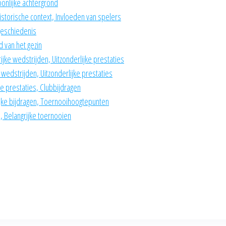
oonlijke achtergrond
istorische context, Invloeden van spelers
egeschiedenis
 van het gezin
ijke wedstrijden, Uitzonderlijke prestaties
 wedstrijden, Uitzonderlijke prestaties
le prestaties, Clubbijdragen
ijke bijdragen, Toernooihoogtepunten
 Belangrijke toernooien