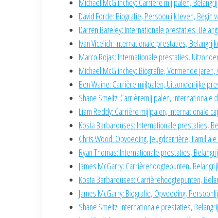
Michael McGlinchey: Carrière mijlpalen, Belangri
David Forde: Biografie, Persoonlijk leven, Begin 
Darren Bazeley: Internationale prestaties, Belan
Ivan Vicelich: Internationale prestaties, Belangrij
Marco Rojas: Internationale prestaties, Uitzonde
Michael McGlinchey: Biografie, Vormende jaren, 
Ben Waine: Carrière mijlpalen, Uitzonderlijke pre
Shane Smeltz: Carrièremijlpalen, Internationale 
Liam Reddy: Carrière mijlpalen, Internationale ca
Kosta Barbarouses: Internationale prestaties, B
Chris Wood: Opvoeding, Jeugdcarrière, Familiale
Ryan Thomas: Internationale prestaties, Belangr
James McGarry: Carrièrehoogtepunten, Belangrij
Kosta Barbarouses: Carrièrehoogtepunten, Belan
James McGarry: Biografie, Opvoeding, Persoonlij
Shane Smeltz: Internationale prestaties, Belang