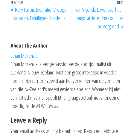
Post
Previous
PREVIOUS
NEXT
Next
Rory Fallon: Biografie, Vroege
Ivan Vicelich: Levensverhaal,
navigation
Post
Post
invloeden, Familiegeschiedenis
Jeugdcarrière, Persoonlijke
achtergrond
About The Author
Ethan McKenzie
Ethan McKenzie is een gepassioneerde sportjournalist uit
Auckland, Nieuw-Zeeland. Met een grote interesse in voetbal
heeft hij zijn carrière gewijd aan het verkennen van de verhalen
van Nieuw-Zeeland's meest gevierde spelers. Wanneer hij niet
aan het schrijven is, speelt Ethan graag voetbal met vrienden en
moedigt hij de All Whites aan.
Leave a Reply
Your email address will not be published.
Required fields are