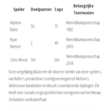
Belangrijke
Speler
Doelpunten
Caps
Toernooien
Wynton
Wereldkampioenschap
56
73
Rufer
1982
Ryan
Wereldkampioenschap
2
49
Nelsen
2010
Wereldkampioenschap
Chris Wood
30+
60+
2018
Deze vergelijking illustreert de diverse sterkte van deze spelers,
van Rufer’s productieve scoringsvermogen tot Nelsen’s
defensieve kwaliteiten en Wood’s voortdurende bijdragen. Elk
heeft een cruciale rol gespeeld in het vormgeven van het Nieuw-
Zeelandse voetbalverhaal.