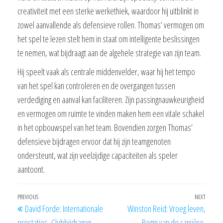
creativiteit met een sterke werkethiek, waardoor hij uitblinkt in
zowel aanvallende als defensieve rollen. Thomas’ vermogen om
het spel te lezen stelt hem in staat om intelligente beslissingen
te nemen, wat bijdraagt aan de algehele strategie van zijn team.
Hij speelt vaak als centrale middenvelder, waar hij het tempo
van het spel kan controleren en de overgangen tussen
verdediging en aanval kan faciliteren. Zijn passingnauwkeurigheid
en vermogen om ruimte te vinden maken hem een vitale schakel
in het opbouwspel van het team. Bovendien zorgen Thomas’
defensieve bijdragen ervoor dat hij zijn teamgenoten
ondersteunt, wat zijn veelzijdige capaciteiten als speler
aantoont.
Post
Previous
PREVIOUS
NEXT
Next
David Forde: Internationale
Winston Reid: Vroeg leven,
navigation
Post
Post
prestaties, Clubbijdragen,
Begin van de carrière,