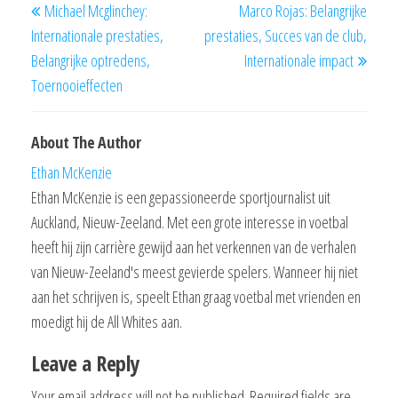
Michael Mcglinchey:
Marco Rojas: Belangrijke
navigation
Post
Post
Internationale prestaties,
prestaties, Succes van de club,
Belangrijke optredens,
Internationale impact
Toernooieffecten
About The Author
Ethan McKenzie
Ethan McKenzie is een gepassioneerde sportjournalist uit
Auckland, Nieuw-Zeeland. Met een grote interesse in voetbal
heeft hij zijn carrière gewijd aan het verkennen van de verhalen
van Nieuw-Zeeland's meest gevierde spelers. Wanneer hij niet
aan het schrijven is, speelt Ethan graag voetbal met vrienden en
moedigt hij de All Whites aan.
Leave a Reply
Your email address will not be published.
Required fields are